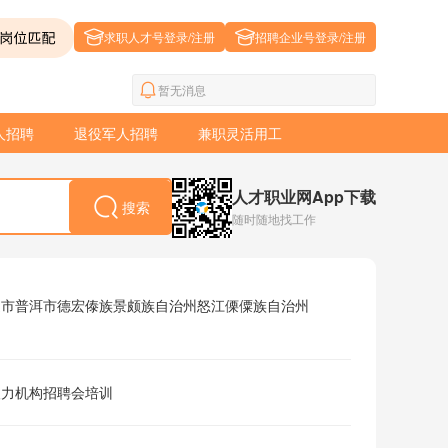
求职人才号登录/注册
招聘企业号登录/注册
暂无消息
人招聘
退役军人招聘
兼职灵活用工
人才职业网App下载
搜索
随时随地找工作
通市
普洱市
德宏傣族景颇族自治州
怒江傈僳族自治州
人力机构
招聘会
培训