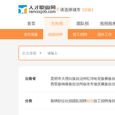
请选择城市
【切换】
首页
方向招
团队招
批招批
省市国家
校园招聘
技工招聘
国外工作
全文搜索
云南省
昆明市
大理白族自治州
红河哈尼族彝族
西双版纳傣族自治州
临沧市
迪庆藏族自
分类
新聘职位
社招
团队招聘
校招
技工招聘
海