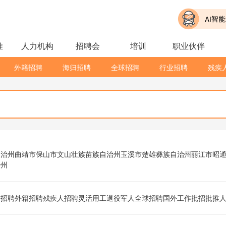
推
人力机构
招聘会
培训
职业伙伴
外籍招聘
海归招聘
全球招聘
行业招聘
残疾
自治州
曲靖市
保山市
文山壮族苗族自治州
玉溪市
楚雄彝族自治州
丽江市
昭
治州
归招聘
外籍招聘
残疾人招聘
灵活用工
退役军人
全球招聘
国外工作
批招
批推