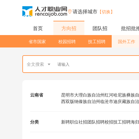
请选择城市
【切换】
首页
方向招
团队招
批招批
省市国家
校园招聘
技工招聘
国外工作
全文搜索
云南省
昆明市
大理白族自治州
红河哈尼族彝族
西双版纳傣族自治州
临沧市
迪庆藏族自
分类
新聘职位
社招
团队招聘
校招
技工招聘
海