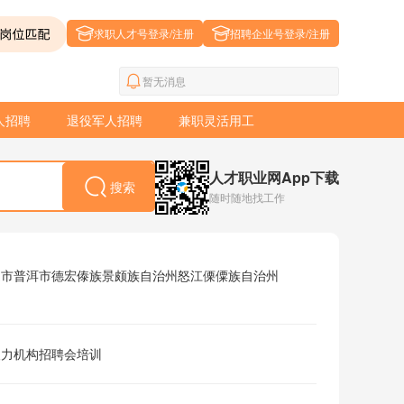
求职人才号登录/注册
招聘企业号登录/注册
暂无消息
人招聘
退役军人招聘
兼职灵活用工
人才职业网App下载
搜索
随时随地找工作
通市
普洱市
德宏傣族景颇族自治州
怒江傈僳族自治州
人力机构
招聘会
培训