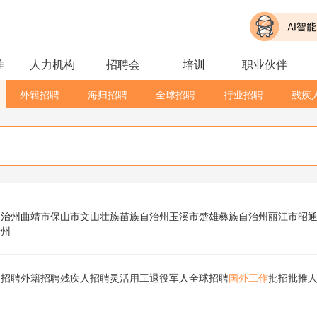
推
人力机构
招聘会
培训
职业伙伴
外籍招聘
海归招聘
全球招聘
行业招聘
残疾
自治州
曲靖市
保山市
文山壮族苗族自治州
玉溪市
楚雄彝族自治州
丽江市
昭
治州
归招聘
外籍招聘
残疾人招聘
灵活用工
退役军人
全球招聘
国外工作
批招
批推