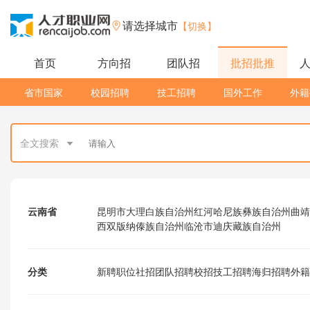
请选择城市
【切换】
首页
方向招
团队招
批招批推
省市国家
校园招聘
技工招聘
国外工作
外籍
全文搜索
云南省
昆明市
大理白族自治州
红河哈尼族彝族自治州
曲靖
西双版纳傣族自治州
临沧市
迪庆藏族自治州
分类
新聘职位
社招
团队招聘
校招
技工招聘
海归招聘
外籍